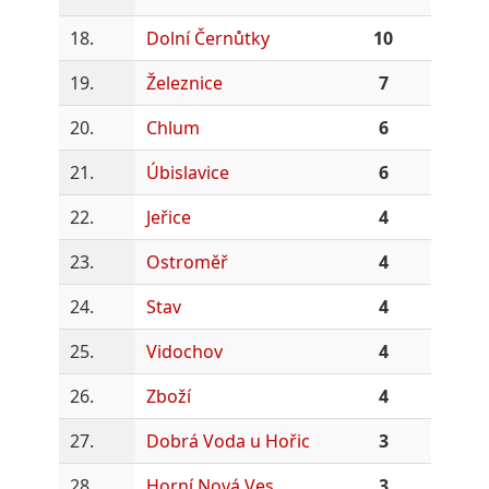
18.
Dolní Černůtky
10
19.
Železnice
7
20.
Chlum
6
21.
Úbislavice
6
22.
Jeřice
4
23.
Ostroměř
4
24.
Stav
4
25.
Vidochov
4
26.
Zboží
4
27.
Dobrá Voda u Hořic
3
28.
Horní Nová Ves
3