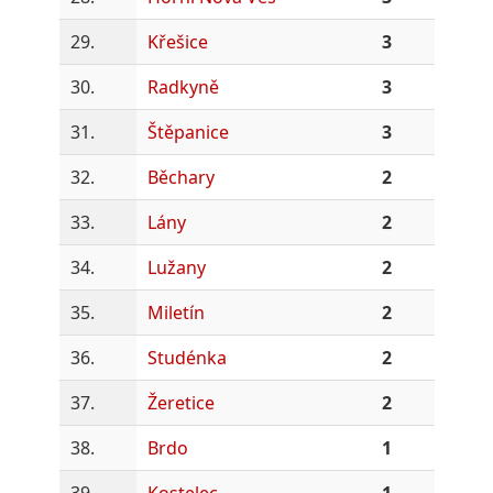
29.
Křešice
3
30.
Radkyně
3
31.
Štěpanice
3
32.
Běchary
2
33.
Lány
2
34.
Lužany
2
35.
Miletín
2
36.
Studénka
2
37.
Žeretice
2
38.
Brdo
1
39.
Kostelec
1