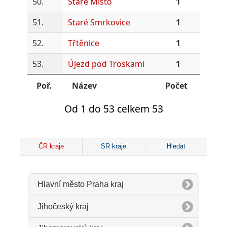
50.
Staré Místo
1
51.
Staré Smrkovice
1
52.
Třtěnice
1
53.
Újezd pod Troskami
1
Poř.
Název
Počet
Od 1 do 53 celkem 53
ČR kraje
SR kraje
Hledat
Hlavní město Praha kraj
Jihočeský kraj