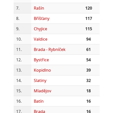
7.
Rašín
120
8.
Bříšťany
117
9.
Chyjice
115
10.
Valdice
94
11.
Brada - Rybníček
61
12.
Bystřice
54
13.
Kopidlno
39
14.
Slatiny
32
15.
Mladějov
18
16.
Batín
16
17.
Brada
16