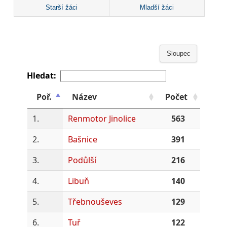
Starší žáci
Mladší žáci
Sloupec
Hledat:
Poř.
Název
Počet
1.
Renmotor Jinolice
563
2.
Bašnice
391
3.
Podůlší
216
4.
Libuň
140
5.
Třebnouševes
129
6.
Tuř
122