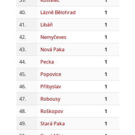
40.
Lázně Bělohrad
1
41.
Libáň
1
42.
Nemyčeves
1
43.
Nová Paka
1
44.
Pecka
1
45.
Popovice
1
46.
Přibyslav
1
47.
Robousy
1
48.
Roškopov
1
49.
Stará Paka
1