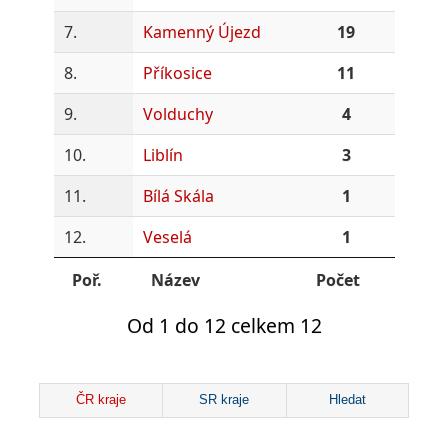
7.
Kamenný Újezd
19
8.
Příkosice
11
9.
Volduchy
4
10.
Liblín
3
11.
Bílá Skála
1
12.
Veselá
1
Poř.
Název
Počet
Od 1 do 12 celkem 12
ČR kraje
SR kraje
Hledat