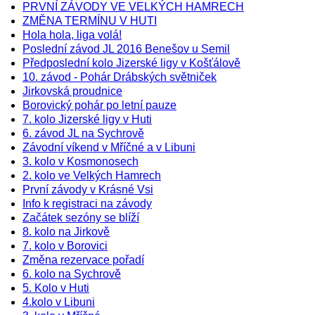
PRVNÍ ZÁVODY VE VELKÝCH HAMRECH
ZMĚNA TERMÍNU V HUTI
Hola hola, liga volá!
Poslední závod JL 2016 Benešov u Semil
Předposlední kolo Jizerské ligy v Košťálově
10. závod - Pohár Drábských světniček
Jirkovská proudnice
Borovický pohár po letní pauze
7. kolo Jizerské ligy v Huti
6. závod JL na Sychrově
Závodní víkend v Mříčné a v Libuni
3. kolo v Kosmonosech
2. kolo ve Velkých Hamrech
První závody v Krásné Vsi
Info k registraci na závody
Začátek sezóny se blíží
8. kolo na Jirkově
7. kolo v Borovici
Změna rezervace pořadí
6. kolo na Sychrově
5. Kolo v Huti
4.kolo v Libuni