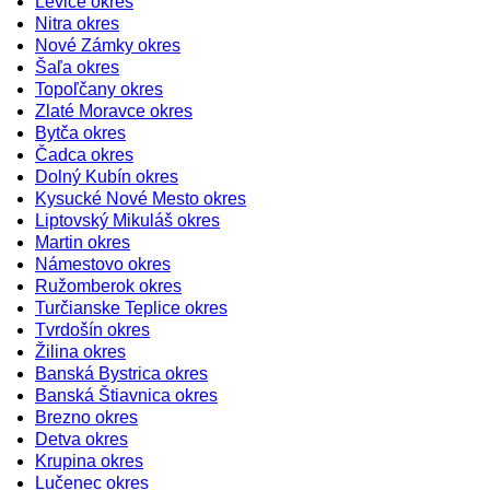
Levice okres
Nitra okres
Nové Zámky okres
Šaľa okres
Topoľčany okres
Zlaté Moravce okres
Bytča okres
Čadca okres
Dolný Kubín okres
Kysucké Nové Mesto okres
Liptovský Mikuláš okres
Martin okres
Námestovo okres
Ružomberok okres
Turčianske Teplice okres
Tvrdošín okres
Žilina okres
Banská Bystrica okres
Banská Štiavnica okres
Brezno okres
Detva okres
Krupina okres
Lučenec okres