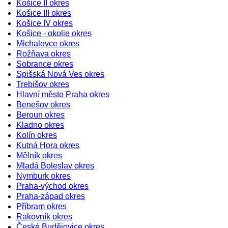
Košice II okres
Košice III okres
Košice IV okres
Košice - okolie okres
Michalovce okres
Rožňava okres
Sobrance okres
Spišská Nová Ves okres
Trebišov okres
Hlavní město Praha okres
Benešov okres
Beroun okres
Kladno okres
Kolín okres
Kutná Hora okres
Mělník okres
Mladá Boleslav okres
Nymburk okres
Praha-východ okres
Praha-západ okres
Příbram okres
Rakovník okres
České Budějovice okres