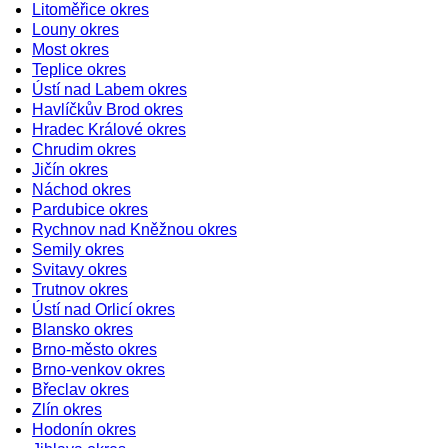
Litoměřice okres
Louny okres
Most okres
Teplice okres
Ústí nad Labem okres
Havlíčkův Brod okres
Hradec Králové okres
Chrudim okres
Jičín okres
Náchod okres
Pardubice okres
Rychnov nad Kněžnou okres
Semily okres
Svitavy okres
Trutnov okres
Ústí nad Orlicí okres
Blansko okres
Brno-město okres
Brno-venkov okres
Břeclav okres
Zlín okres
Hodonín okres