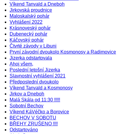
Víkend Tanvald a Dneboh
Jirkovská proudnice
Maloskalský pohár
Vyhlášení 2022
Krásnoveský pohár
Dubenecký pohár
Káčovský pohár
Čtvrté závody v Libuni
První závodní dvoukolo Kosmonosy a Radimovice
Jizerka odstartovala
Ahoj všem,
Poslední letošní Jizerka
Slavnostní vyhlášení 2021
Předposlední dvoukolo
Víkend Tanvald a Kosmonosy
Jirkov a Dneboh
Malá Skála od 11:30 !!!!!
Sobotní Bechov
Víkend KáVéčko a Borovice
BECHOV V SOBOTU
BŘEHY ZRUŠENO !!!!
Odstartováno