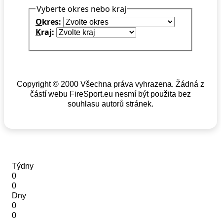
Vyberte okres nebo kraj
O
kres:
K
raj:
Copyright © 2000 Všechna práva vyhrazena. Žádná z
částí webu FireSport.eu nesmí být použita bez
souhlasu autorů stránek.
Týdny
0
0
Dny
0
0