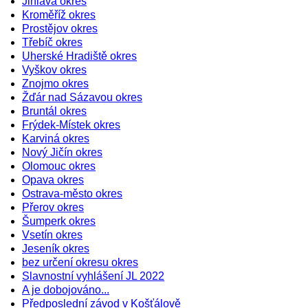
Jihlava okres
Kroměříž okres
Prostějov okres
Třebíč okres
Uherské Hradiště okres
Vyškov okres
Znojmo okres
Žďár nad Sázavou okres
Bruntál okres
Frýdek-Místek okres
Karviná okres
Nový Jičín okres
Olomouc okres
Opava okres
Ostrava-město okres
Přerov okres
Šumperk okres
Vsetín okres
Jeseník okres
bez určení okresu okres
Slavnostní vyhlášení JL 2022
A je dobojováno...
Předposlední závod v Košťálově