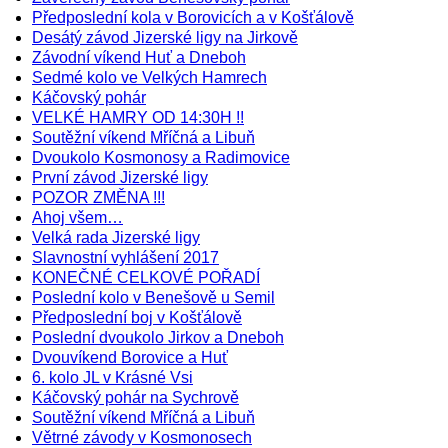
Předposlední kola v Borovicích a v Košťálově
Desátý závod Jizerské ligy na Jirkově
Závodní víkend Huť a Dneboh
Sedmé kolo ve Velkých Hamrech
Káčovský pohár
VELKÉ HAMRY OD 14:30H !!
Soutěžní víkend Mříčná a Libuň
Dvoukolo Kosmonosy a Radimovice
První závod Jizerské ligy
POZOR ZMĚNA !!!
Ahoj všem…
Velká rada Jizerské ligy
Slavnostní vyhlášení 2017
KONEČNÉ CELKOVÉ POŘADÍ
Poslední kolo v Benešově u Semil
Předposlední boj v Košťálově
Poslední dvoukolo Jirkov a Dneboh
Dvouvíkend Borovice a Huť
6. kolo JL v Krásné Vsi
Káčovský pohár na Sychrově
Soutěžní víkend Mříčná a Libuň
Větrné závody v Kosmonosech