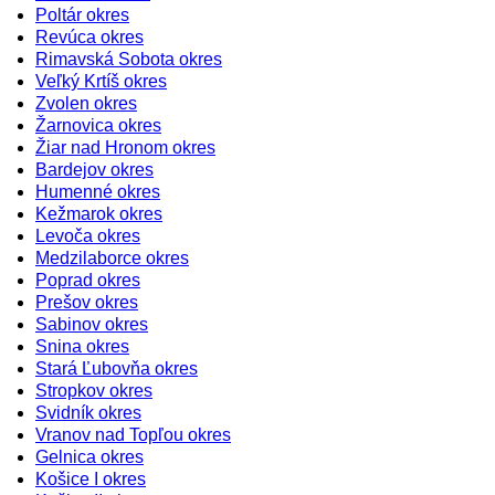
Poltár okres
Revúca okres
Rimavská Sobota okres
Veľký Krtíš okres
Zvolen okres
Žarnovica okres
Žiar nad Hronom okres
Bardejov okres
Humenné okres
Kežmarok okres
Levoča okres
Medzilaborce okres
Poprad okres
Prešov okres
Sabinov okres
Snina okres
Stará Ľubovňa okres
Stropkov okres
Svidník okres
Vranov nad Topľou okres
Gelnica okres
Košice I okres