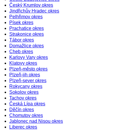
Český Krumlov okres
Jindřichův Hradec okres
Pelhřimov okres
Písek okres
Prachatice okres
Strakonice okres
Tábor okres
Domažlice okres
Cheb okres
Karlovy Vary okres
Klatovy okres
Plzeň-město okres
Plzeň-jih okres
Plzeň-sever okres
Rokycany okres
Sokolov okres
Tachov okres
Česká Lípa okres
Děčín okres
Chomutov okres
Jablonec nad Nisou okres
Liberec okres