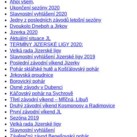
Ahoj všem,
Ukončení sezóny 2020
Slavnostní vyhlášení 2020
Jedny z posledních závodů letošní sezóny
Dvoukolo Dneboh a Jirkov
Jizerka 2020
Aktuální situace JL
TERMÍNY JIZERSKÉ LIGY 2020:
Velká rada Jizerské ligy
Slavnostní vyhlášení Jizerské ligy 2019
Poslední závodní víkend Jizerky
Pohár sklářské hutě a Košťálovský pohár
Jirkovská proudnice
Borovický pohár
Osmé závody v Dubenci
Káčovský pohár na Sychrově
Třetí závodní víkend – Mříčná, Libuň
Druhý závodní víkend Kosmonosy a Radimovice
První závodní víkend JL
Sezóna 2019
Velká rada Jizerské ligy
Slavnostní vyhlášení
Závěrečný závod Benešovský pohár