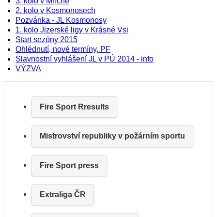
3. kolo v Mříčné
2. kolo v Kosmonosech
Pozvánka - JL Kosmonosy
1. kolo Jizerské ligy v Krásné Vsi
Start sezóny 2015
Ohlédnutí, nové termíny, PF
Slavnostní vyhlášení JL v PÚ 2014 - info
VÝZVA
Fire Sport Rresults
Mistrovství republiky v požárním sportu
Fire Sport press
Extraliga ČR