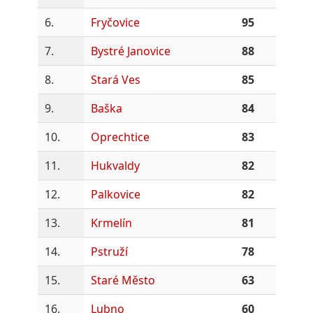
6.
Fryčovice
95
7.
Bystré Janovice
88
8.
Stará Ves
85
9.
Baška
84
10.
Oprechtice
83
11.
Hukvaldy
82
12.
Palkovice
82
13.
Krmelín
81
14.
Pstruží
78
15.
Staré Město
63
16.
Lubno
60