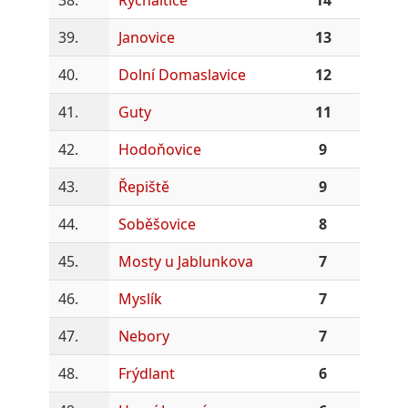
39.
Janovice
13
40.
Dolní Domaslavice
12
41.
Guty
11
42.
Hodoňovice
9
43.
Řepiště
9
44.
Soběšovice
8
45.
Mosty u Jablunkova
7
46.
Myslík
7
47.
Nebory
7
48.
Frýdlant
6