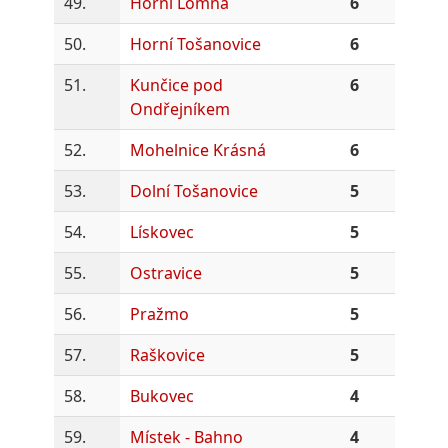
49.
Horní Lomná
6
50.
Horní Tošanovice
6
51.
Kunčice pod
6
Ondřejníkem
52.
Mohelnice Krásná
6
53.
Dolní Tošanovice
5
54.
Lískovec
5
55.
Ostravice
5
56.
Pražmo
5
57.
Raškovice
5
58.
Bukovec
4
59.
Místek - Bahno
4