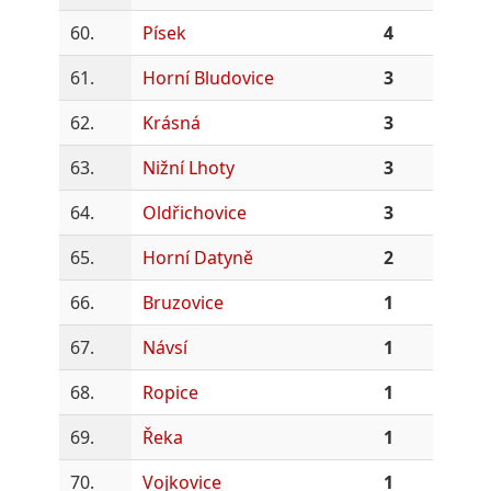
60.
Písek
4
61.
Horní Bludovice
3
62.
Krásná
3
63.
Nižní Lhoty
3
64.
Oldřichovice
3
65.
Horní Datyně
2
66.
Bruzovice
1
67.
Návsí
1
68.
Ropice
1
69.
Řeka
1
70.
Vojkovice
1