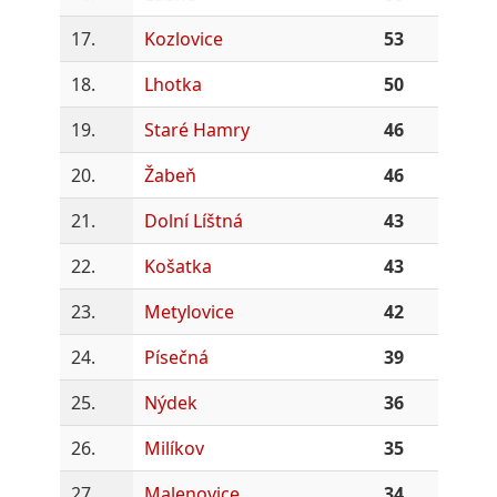
17.
Kozlovice
53
18.
Lhotka
50
19.
Staré Hamry
46
20.
Žabeň
46
21.
Dolní Líštná
43
22.
Košatka
43
23.
Metylovice
42
24.
Písečná
39
25.
Nýdek
36
26.
Milíkov
35
27.
Malenovice
34