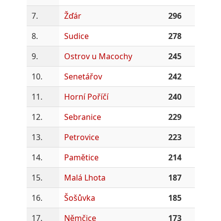
7.
Žďár
296
8.
Sudice
278
9.
Ostrov u Macochy
245
10.
Senetářov
242
11.
Horní Poříčí
240
12.
Sebranice
229
13.
Petrovice
223
14.
Pamětice
214
15.
Malá Lhota
187
16.
Šošůvka
185
17.
Němčice
173