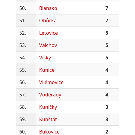
50.
Blansko
7
51.
Obůrka
7
52.
Letovice
5
53.
Valchov
5
54.
Vísky
5
55.
Kunice
4
56.
Vilémovice
4
57.
Voděrady
4
58.
Kuničky
3
59.
Kunštát
3
60.
Bukovice
2