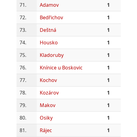
71.
Adamov
1
72.
Bedřichov
1
73.
Deštná
1
74.
Housko
1
75.
Kladoruby
1
76.
Knínice u Boskovic
1
77.
Kochov
1
78.
Kozárov
1
79.
Makov
1
80.
Osiky
1
81.
Rájec
1