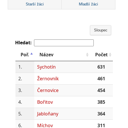
Starší žáci
Mladší žáci
Sloupec
Hledat:
Poř.
Název
Počet
1.
Sychotín
631
2.
Žernovník
461
3.
Černovice
454
4.
Bořitov
385
5.
Jabloňany
364
6.
Míchov
311