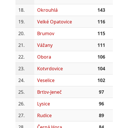
18.
Okrouhlá
143
19.
Velké Opatovice
116
20.
Brumov
115
21.
Vážany
111
22.
Obora
106
23.
Kotvrdovice
104
24.
Veselice
102
25.
Brťov-Jeneč
97
26.
Lysice
96
27.
Rudice
89
28.
Černá Hora
84