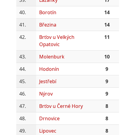
40.
Borotín
14
41.
Březina
14
42.
Brťov u Velkých
11
Opatovic
43.
Molenburk
10
44.
Hodonín
9
45.
Jestřebí
9
46.
Nýrov
9
47.
Brťov u Černé Hory
8
48.
Drnovice
8
49.
Lipovec
8