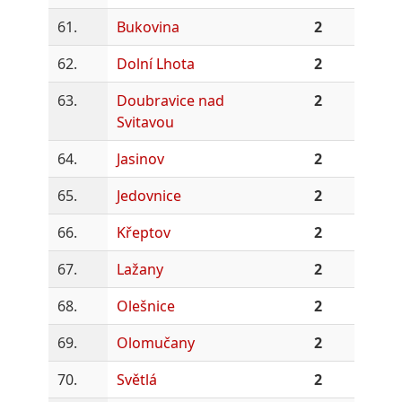
61.
Bukovina
2
62.
Dolní Lhota
2
63.
Doubravice nad
2
Svitavou
64.
Jasinov
2
65.
Jedovnice
2
66.
Křeptov
2
67.
Lažany
2
68.
Olešnice
2
69.
Olomučany
2
70.
Světlá
2