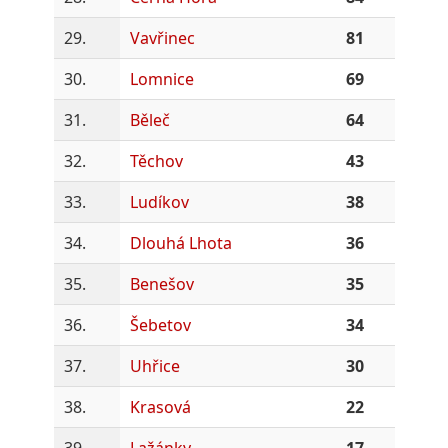
29.
Vavřinec
81
30.
Lomnice
69
31.
Běleč
64
32.
Těchov
43
33.
Ludíkov
38
34.
Dlouhá Lhota
36
35.
Benešov
35
36.
Šebetov
34
37.
Uhřice
30
38.
Krasová
22
39.
Lažánky
17