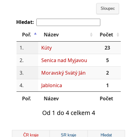
Sloupec
Hledat:
Poř.
Název
Počet
1.
Kúty
23
2.
Senica nad Myjavou
5
3.
Moravský Svätý Ján
2
4.
Jablonica
1
Poř.
Název
Počet
Od 1 do 4 celkem 4
ČR kraje
SR kraje
Hledat