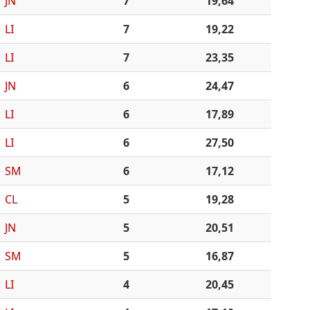
JN
7
19,64
LI
7
19,22
LI
7
23,35
JN
6
24,47
LI
6
17,89
LI
6
27,50
SM
6
17,12
CL
5
19,28
JN
5
20,51
SM
5
16,87
LI
4
20,45