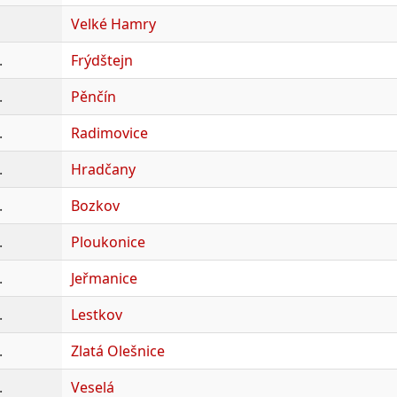
Velké Hamry
.
Frýdštejn
.
Pěnčín
.
Radimovice
.
Hradčany
.
Bozkov
.
Ploukonice
.
Jeřmanice
.
Lestkov
.
Zlatá Olešnice
.
Veselá