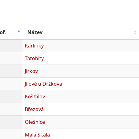
oř.
Název
Karlinky
Tatobity
Jirkov
Jílové u Držkova
Košťálov
Březová
Olešnice
Malá Skála