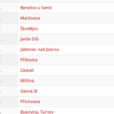
.
Benešov u Semil
.
Maršovice
.
Škodějov
.
Janův Důl
.
Jablonec nad Jizerou
.
Příšovice
.
Záskalí
.
Mříčná
.
Desná III
.
Příchovice
.
Bukovina, Turnov