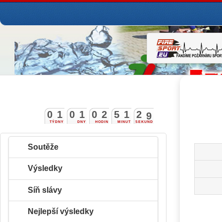
0
1
0
1
0
2
5
1
2
8
TÝDNY
DNY
HODIN
MINUT
SEKUND
Soutěže
Výsledky
Síň slávy
Nejlepší výsledky