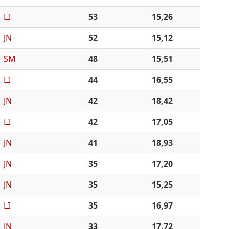
LI
53
15,26
JN
52
15,12
SM
48
15,51
LI
44
16,55
JN
42
18,42
LI
42
17,05
JN
41
18,93
JN
35
17,20
JN
35
15,25
LI
35
16,97
JN
33
17,72