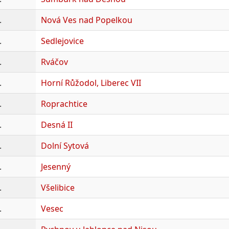
.
Nová Ves nad Popelkou
.
Sedlejovice
.
Rváčov
.
Horní Růžodol, Liberec VII
.
Roprachtice
.
Desná II
.
Dolní Sytová
.
Jesenný
.
Všelibice
.
Vesec