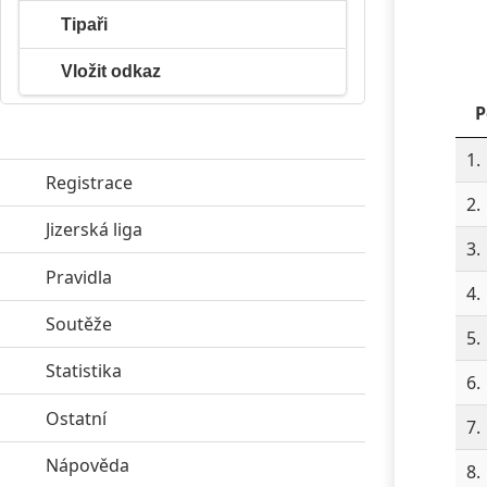
Tipaři
Vložit odkaz
P
1.
Registrace
2.
Jizerská liga
click to expand contents
3.
Pravidla
click to expand contents
4.
Soutěže
click to expand contents
5.
Statistika
click to expand contents
6.
Ostatní
click to expand contents
7.
Nápověda
click to expand contents
8.