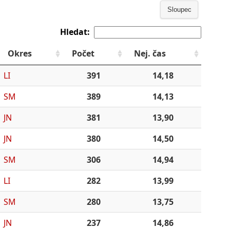
Sloupec
Hledat:
Okres
Počet
Nej. čas
LI
391
14,18
SM
389
14,13
JN
381
13,90
JN
380
14,50
SM
306
14,94
LI
282
13,99
SM
280
13,75
JN
237
14,86