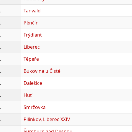
.
Tanvald
.
Pěnčín
.
Frýdlant
.
Liberec
.
Těpeře
.
Bukovina u Čisté
.
Dalešice
.
Huť
.
Smržovka
.
Pilínkov, Liberec XXIV
.
Šumburk nad Desnou