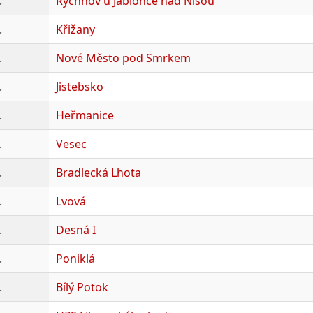
.
Rychnov u Jablonce nad Nisou
.
Křižany
.
Nové Město pod Smrkem
.
Jistebsko
.
Heřmanice
.
Vesec
.
Bradlecká Lhota
.
Lvová
.
Desná I
.
Poniklá
.
Bílý Potok