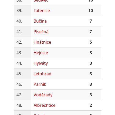
39.
Tatenice
10
40.
Bučina
7
41.
Písečná
7
42.
Hnátnice
5
43.
Hejnice
3
44.
Hylváty
3
45.
Letohrad
3
46.
Parník
3
47.
Voděrady
3
48.
Albrechtice
2