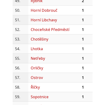
49.
Rybník
2
50.
Horní Dobrouč
1
51.
Horní Libchavy
1
52.
Choceňské Předměstí
1
53.
Chotěšiny
1
54.
Lhotka
1
55.
Netřeby
1
56.
Orličky
1
57.
Ostrov
1
58.
Říčky
1
59.
Sopotnice
1