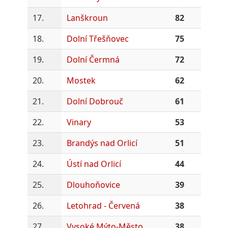
17.
Lanškroun
82
18.
Dolní Třešňovec
75
19.
Dolní Čermná
72
20.
Mostek
62
21.
Dolní Dobrouč
61
22.
Vinary
53
23.
Brandýs nad Orlicí
51
24.
Ústí nad Orlicí
44
25.
Dlouhoňovice
39
26.
Letohrad - Červená
38
27.
Vysoké Mýto-Město
38