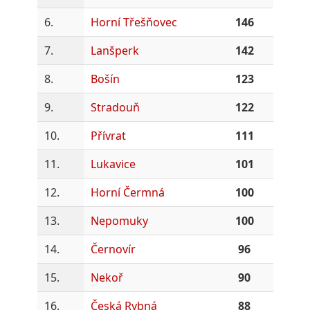
6.
Horní Třešňovec
146
7.
Lanšperk
142
8.
Bošín
123
9.
Stradouň
122
10.
Přívrat
111
11.
Lukavice
101
12.
Horní Čermná
100
13.
Nepomuky
100
14.
Černovír
96
15.
Nekoř
90
16.
Česká Rybná
88