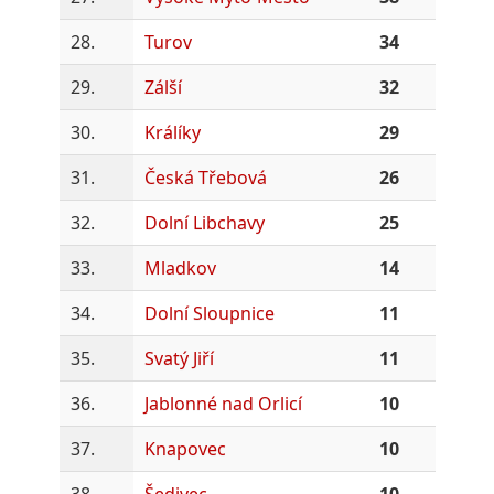
28.
Turov
34
29.
Zálší
32
30.
Králíky
29
31.
Česká Třebová
26
32.
Dolní Libchavy
25
33.
Mladkov
14
34.
Dolní Sloupnice
11
35.
Svatý Jiří
11
36.
Jablonné nad Orlicí
10
37.
Knapovec
10
38.
Šedivec
10