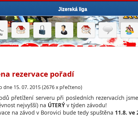
Jizerská liga
na rezervace pořadí
 dne 15. 07. 2015 (2676 x přečteno)
odů přetížení serveru při posledních rezervacích jsme
ěvnost nejvyšší) na
ÚTERÝ
v týden závodu!
vace na závod v Borovici bude tedy spuštěna
11.8. ve 