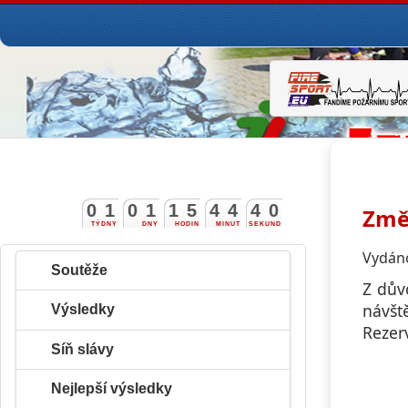
0
1
0
1
1
5
4
4
4
0
Změ
TÝDNY
DNY
HODIN
MINUT
SEKUND
Vydáno
Soutěže
Z dův
návšt
Výsledky
Rezer
Síň slávy
Nejlepší výsledky