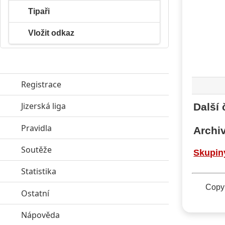
Tipaři
Vložit odkaz
Registrace
Jizerská liga
click to expand contents
Další 
Pravidla
click to expand contents
Archiv
Soutěže
click to expand contents
Skupin
Statistika
click to expand contents
Copyr
Ostatní
click to expand contents
Nápověda
click to expand contents