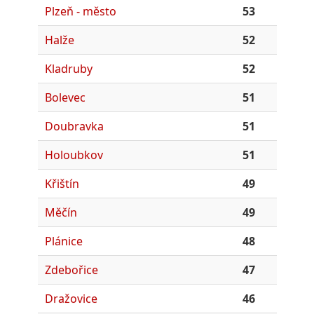
Plzeň - město
53
Halže
52
Kladruby
52
Bolevec
51
Doubravka
51
Holoubkov
51
Křištín
49
Měčín
49
Plánice
48
Zdebořice
47
Dražovice
46