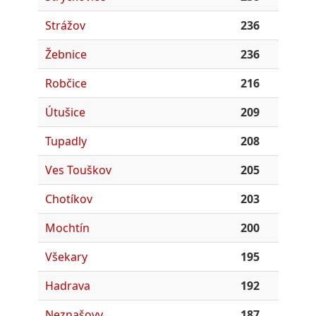
Strážov
236
Žebnice
236
Robčice
216
Útušice
209
Tupadly
208
Ves Touškov
205
Chotíkov
203
Mochtín
200
Všekary
195
Hadrava
192
Neznašovy
187