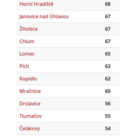
Horní Hradiště
68
Janovice nad Úhlavou
67
Žihobce
67
Chlum
67
Lomec
65
Pích
63
Kopidlo
62
Mračnice
60
Drslavice
56
Tlumačov
55
Čelákovy
54