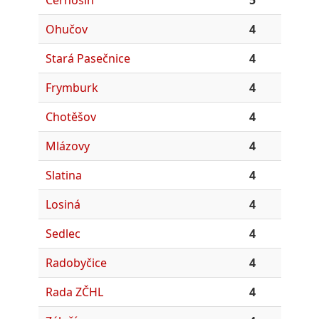
Ohučov
4
Stará Pasečnice
4
Frymburk
4
Chotěšov
4
Mlázovy
4
Slatina
4
Losiná
4
Sedlec
4
Radobyčice
4
Rada ZČHL
4