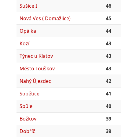
Sušice I
46
Nová Ves ( Domažlice)
45
Opálka
44
Kozí
43
Týnec u Klatov
43
Město Touškov
43
Nahý Újezdec
42
Sobětice
41
Spůle
40
Božkov
39
Dobříč
39