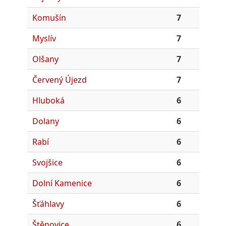
Komušín
7
Myslív
7
Olšany
7
Červený Újezd
7
Hluboká
6
Dolany
6
Rabí
6
Svojšice
6
Dolní Kamenice
6
Šťáhlavy
6
Štěnovice
6