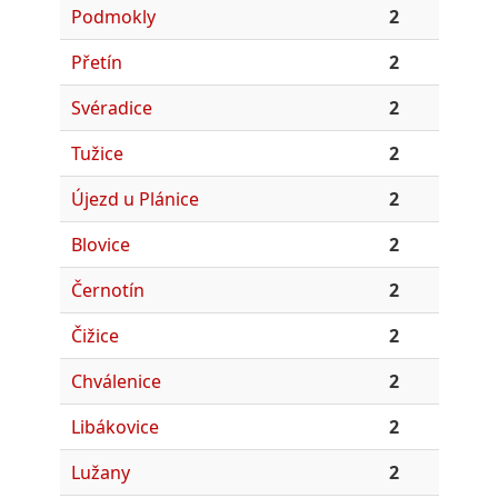
Podmokly
2
Přetín
2
Svéradice
2
Tužice
2
Újezd u Plánice
2
Blovice
2
Černotín
2
Čižice
2
Chválenice
2
Libákovice
2
Lužany
2