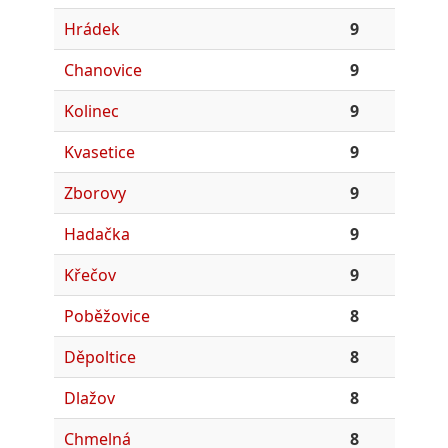
Hrádek
9
Chanovice
9
Kolinec
9
Kvasetice
9
Zborovy
9
Hadačka
9
Křečov
9
Poběžovice
8
Děpoltice
8
Dlažov
8
Chmelná
8