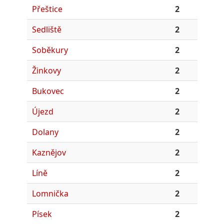
Přeštice
2
Sedliště
2
Soběkury
2
Žinkovy
2
Bukovec
2
Újezd
2
Dolany
2
Kaznějov
2
Líně
2
Lomnička
2
Písek
2