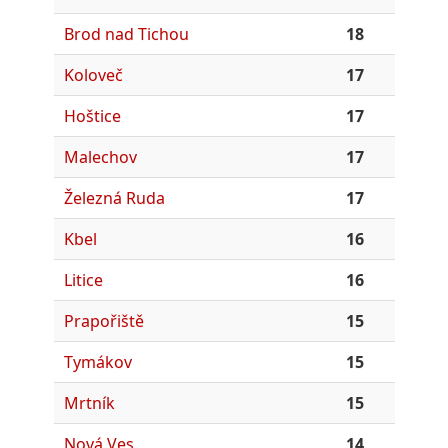
Brod nad Tichou
18
Koloveč
17
Hoštice
17
Malechov
17
Železná Ruda
17
Kbel
16
Litice
16
Prapořiště
15
Tymákov
15
Mrtník
15
Nová Ves
14