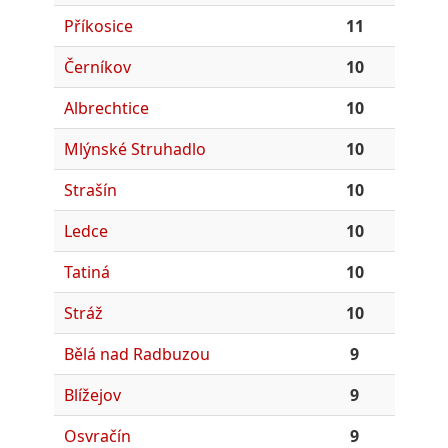
Příkosice
11
Černíkov
10
Albrechtice
10
Mlýnské Struhadlo
10
Strašín
10
Ledce
10
Tatiná
10
Stráž
10
Bělá nad Radbuzou
9
Blížejov
9
Osvračín
9