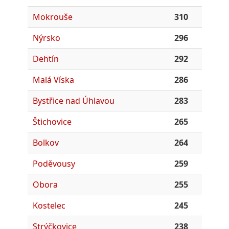
Mokrouše
310
Nýrsko
296
Dehtín
292
Malá Víska
286
Bystřice nad Úhlavou
283
Štichovice
265
Bolkov
264
Poděvousy
259
Obora
255
Kostelec
245
Strýčkovice
238