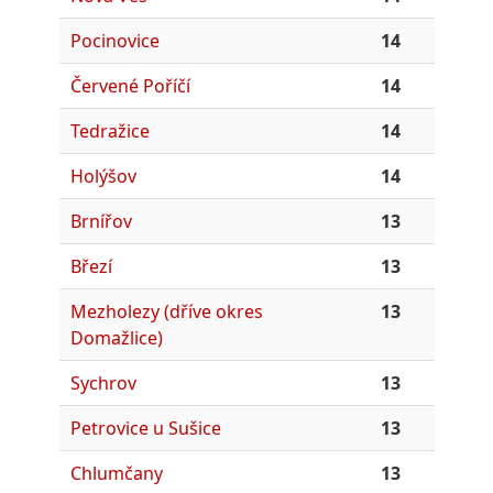
Pocinovice
14
Červené Poříčí
14
Tedražice
14
Holýšov
14
Brnířov
13
Březí
13
Mezholezy (dříve okres
13
Domažlice)
Sychrov
13
Petrovice u Sušice
13
Chlumčany
13