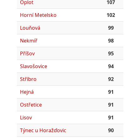
Oplot
107
Horní Metelsko
102
Louňová
99
Nekmíř
98
Příšov
95
Slavošovice
94
Stříbro
92
Hejná
91
Ostřetice
91
Lisov
91
Týnec u Horažďovic
90