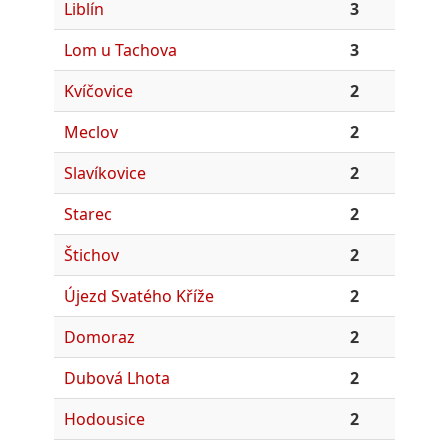
Liblín
3
Lom u Tachova
3
Kvíčovice
2
Meclov
2
Slavíkovice
2
Starec
2
Štichov
2
Újezd Svatého Kříže
2
Domoraz
2
Dubová Lhota
2
Hodousice
2