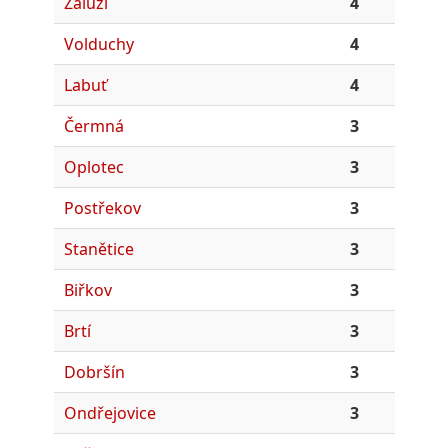
Záluží
4
Volduchy
4
Labuť
4
Čermná
3
Oplotec
3
Postřekov
3
Stanětice
3
Biřkov
3
Brtí
3
Dobršín
3
Ondřejovice
3