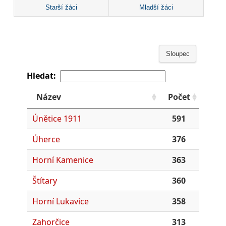
Starší žáci
Mladší žáci
Sloupec
Hledat:
Název
Počet
Únětice 1911
591
Úherce
376
Horní Kamenice
363
Štítary
360
Horní Lukavice
358
Zahorčice
313