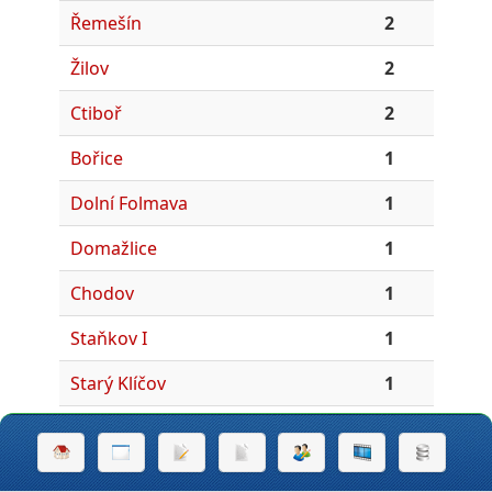
Řemešín
2
Žilov
2
Ctiboř
2
Bořice
1
Dolní Folmava
1
Domažlice
1
Chodov
1
Staňkov I
1
Starý Klíčov
1
Třebnice
1
Velký Malahov
1