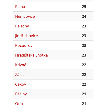
Planá
25
Němčovice
24
Pelechy
23
Jindřichovice
23
Kocourov
23
Hradišťská Lhotka
23
Kdyně
22
Zálesí
22
Cekov
22
Běšiny
21
Otín
21