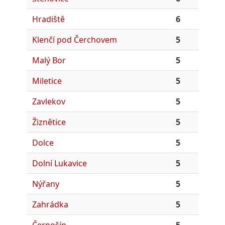
Hradiště
6
Klenčí pod Čerchovem
5
Malý Bor
5
Miletice
5
Zavlekov
5
Žiznětice
5
Dolce
5
Dolní Lukavice
5
Nýřany
5
Zahrádka
5
Černošín
5