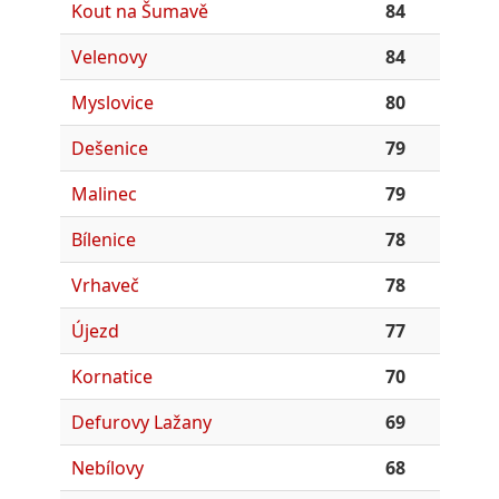
Kout na Šumavě
84
Velenovy
84
Myslovice
80
Dešenice
79
Malinec
79
Bílenice
78
Vrhaveč
78
Újezd
77
Kornatice
70
Defurovy Lažany
69
Nebílovy
68