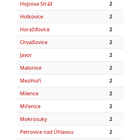
Hojsova Stráž
2
Holkovice
2
Horažďovice
2
Chvalšovice
2
Javor
2
Malonice
2
Mezihoří
2
Milence
2
Miřenice
2
Mokrosuky
2
Petrovice nad Úhlavou
2