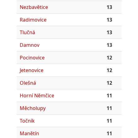
Nezbavětice
13
Radimovice
13
Tlučná
13
Damnov
13
Pocinovice
12
Jetenovice
12
Olešná
12
Horní Němčice
11
Měcholupy
11
Točník
11
Manětín
11