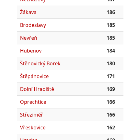
Žákava
186
Brodeslavy
185
Nevřeň
185
Hubenov
184
Štěnovický Borek
180
Štěpánovice
171
Dolní Hradiště
169
Oprechtice
166
Střeziměř
166
Vřeskovice
162