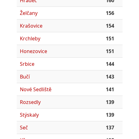
Hradec
160
Želčany
156
Krašovice
154
Krchleby
151
Honezovice
151
Srbice
144
Bučí
143
Nové Sedliště
141
Rozsedly
139
Stýskaly
139
Seč
137