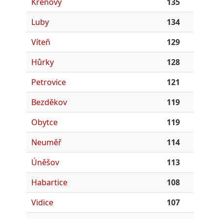
Křenovy
135
Luby
134
Víteň
129
Hůrky
128
Petrovice
121
Bezděkov
119
Obytce
119
Neuměř
114
Úněšov
113
Habartice
108
Vidice
107