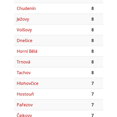
Chudenín
8
Ježovy
8
Volšovy
8
Dnešice
8
Horní Bělá
8
Trnová
8
Tachov
8
Hlohovčice
7
Hostouň
7
Pařezov
7
Čejkovy
7