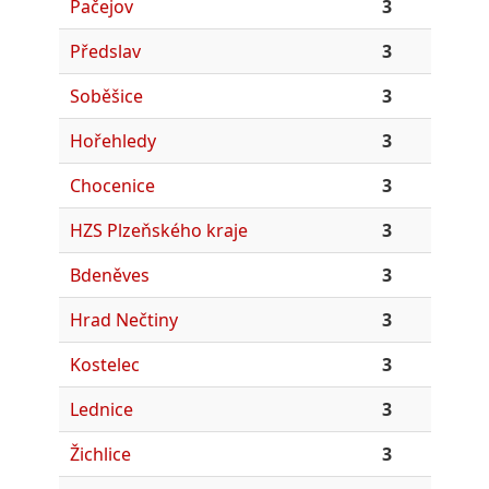
Pačejov
3
Předslav
3
Soběšice
3
Hořehledy
3
Chocenice
3
HZS Plzeňského kraje
3
Bdeněves
3
Hrad Nečtiny
3
Kostelec
3
Lednice
3
Žichlice
3