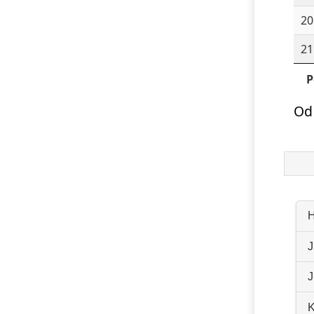
20
21
P
Od
H
J
J
K