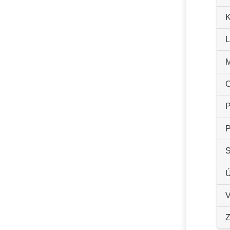
K
L
M
O
P
P
S
Ú
V
Z