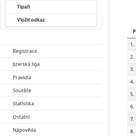
Tipaři
Vložit odkaz
P
1.
Registrace
2.
Jizerská liga
click to expand contents
3.
Pravidla
click to expand contents
4.
Soutěže
click to expand contents
5.
Statistika
click to expand contents
6.
Ostatní
click to expand contents
7.
Nápověda
click to expand contents
8.