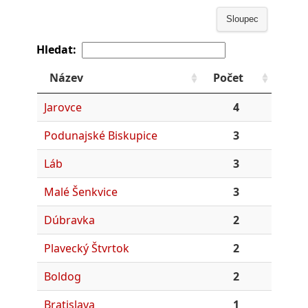
Sloupec
Hledat:
Název
Počet
Jarovce
4
Podunajské Biskupice
3
Láb
3
Malé Šenkvice
3
Dúbravka
2
Plavecký Štvrtok
2
Boldog
2
Bratislava
1