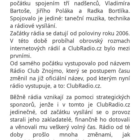
počátku spojením tří nadšenců, Vladimíra
Bartoše, Jiřího Poláka a Radka Bortlíka.
Spojovalo je jediné: taneční muzika, technika
a rádiové vysílání.
Začátky rádia se datují od poloviny roku 2006.
V této době probíhal obrovský rozmach
internetových rádií a ClubRadio.cz bylo mezi
prvními.
Od samého počátku vystupovalo pod názvem
Rádio Club Znojmo, který se postupem času
změnil na již oficiální název, pod kterým nyní
rádio vystupuje, a to: ClubRadio.cz.
Běžně rádia vznikají za pomoci strategických
sponzorů, jenže i v tomto je ClubRadio.cz
jedinečné, od začátku vysílání se o provoz
starali jeho zakladatelé, finančně ho dotovali
a věnovali mu veškerý volný čas. Rádio od té
doby prošlo mnoha změnami, jak