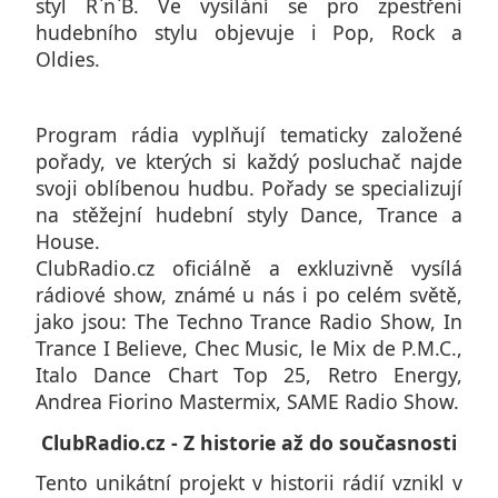
styl R`n`B. Ve vysílání se pro zpestření
hudebního stylu objevuje i Pop, Rock a
Oldies.
Program rádia vyplňují tematicky založené
pořady, ve kterých si každý posluchač najde
svoji oblíbenou hudbu. Pořady se specializují
na stěžejní hudební styly Dance, Trance a
House.
ClubRadio.cz oficiálně a exkluzivně vysílá
rádiové show, známé u nás i po celém světě,
jako jsou: The Techno Trance Radio Show, In
Trance I Believe, Chec Music, le Mix de P.M.C.,
Italo Dance Chart Top 25, Retro Energy,
Andrea Fiorino Mastermix, SAME Radio Show.
ClubRadio.cz - Z historie až do současnosti
Tento unikátní projekt v historii rádií vznikl v