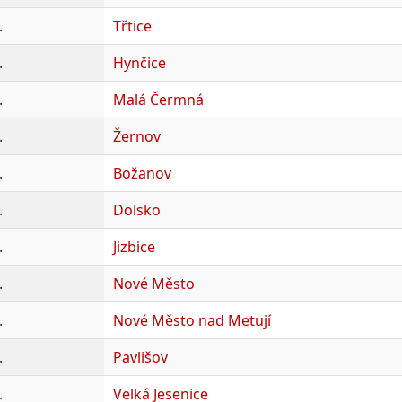
.
Třtice
.
Hynčice
.
Malá Čermná
.
Žernov
.
Božanov
.
Dolsko
.
Jizbice
.
Nové Město
.
Nové Město nad Metují
.
Pavlišov
.
Velká Jesenice