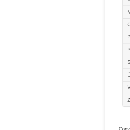
M
O
P
P
S
Ú
V
Z
Copyr