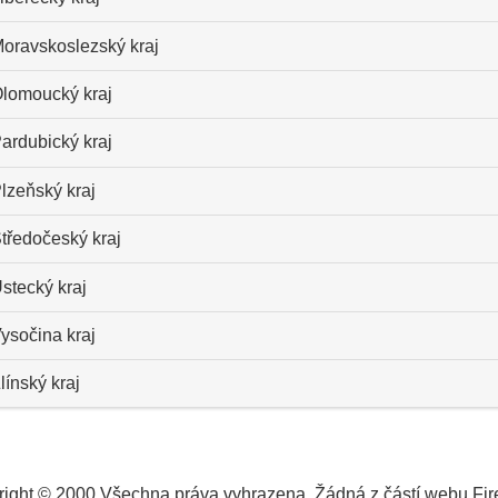
oravskoslezský kraj
lomoucký kraj
ardubický kraj
lzeňský kraj
tředočeský kraj
stecký kraj
ysočina kraj
línský kraj
ight © 2000 Všechna práva vyhrazena. Žádná z částí webu Fire