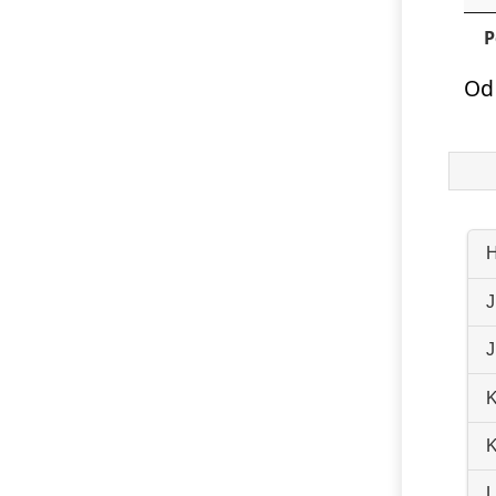
P
Od
H
J
J
K
K
L