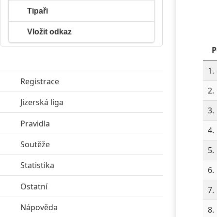
Tipaři
Vložit odkaz
P
1.
Registrace
2.
Jizerská liga
click to expand contents
3.
Pravidla
click to expand contents
4.
Soutěže
click to expand contents
5.
Statistika
click to expand contents
6.
Ostatní
click to expand contents
7.
Nápověda
click to expand contents
8.