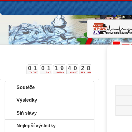
0
1
0
1
1
9
4
0
2
7
8
TÝDNY
DNY
HODIN
MINUT
SEKUND
Soutěže
Výsledky
Síň slávy
Nejlepší výsledky