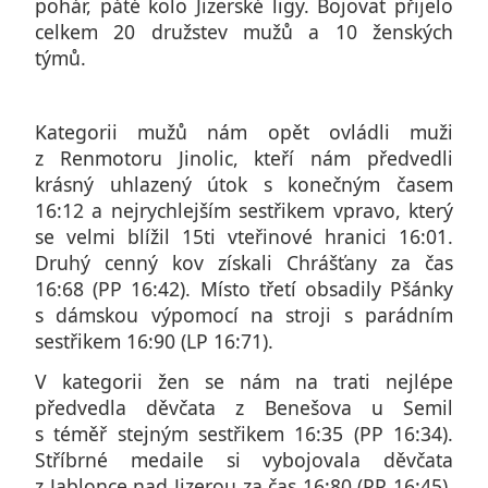
pohár, páté kolo Jizerské ligy. Bojovat přijelo
celkem 20 družstev mužů a 10 ženských
týmů.
Kategorii mužů nám opět ovládli muži
z Renmotoru Jinolic, kteří nám předvedli
krásný uhlazený útok s konečným časem
16:12 a nejrychlejším sestřikem vpravo, který
se velmi blížil 15ti vteřinové hranici 16:01.
Druhý cenný kov získali Chrášťany za čas
16:68 (PP 16:42). Místo třetí obsadily Pšánky
s dámskou výpomocí na stroji s parádním
sestřikem 16:90 (LP 16:71).
V kategorii žen se nám na trati nejlépe
předvedla děvčata z Benešova u Semil
s téměř stejným sestřikem 16:35 (PP 16:34).
Stříbrné medaile si vybojovala děvčata
z Jablonce nad Jizerou za čas 16:80 (PP 16:45).