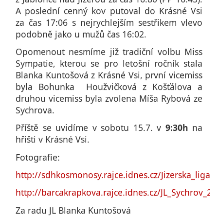
A poslední cenný kov putoval do Krásné Vsi
za čas 17:06 s nejrychlejším sestřikem vlevo
podobně jako u mužů čas 16:02.
Opomenout nesmíme již tradiční volbu Miss
Sympatie, kterou se pro letošní ročník stala
Blanka Kuntošová z Krásné Vsi, první vicemiss
byla Bohunka Houžvičková z Košťálova a
druhou vicemiss byla zvolena Míša Rybová ze
Sychrova.
Příště se uvidíme v sobotu 15.7. v
9:30h
na
hřišti v Krásné Vsi.
Fotografie:
http://sdhkosmonosy.rajce.idnes.cz/Jizerska_liga
http://barcakrapkova.rajce.idnes.cz/JL_Sychrov_20
Za radu JL Blanka Kuntošová