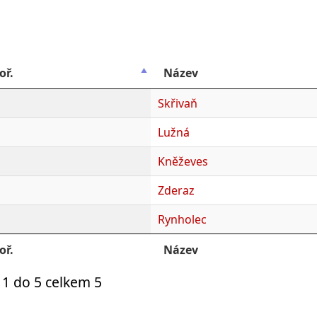
oř.
Název
Skřivaň
Lužná
Kněževes
Zderaz
Rynholec
oř.
Název
1 do 5 celkem 5