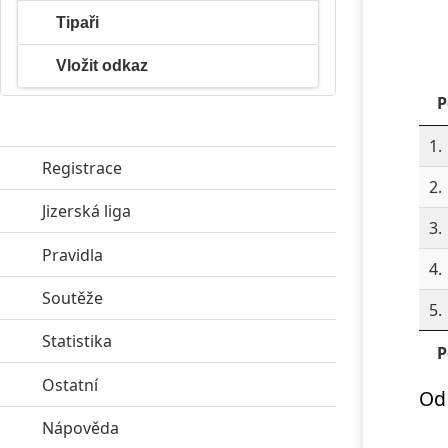
Tipaři
Vložit odkaz
P
1.
Registrace
2.
Jizerská liga
click to expand contents
3.
Pravidla
click to expand contents
4.
Soutěže
click to expand contents
5.
Statistika
click to expand contents
P
Ostatní
click to expand contents
Od 
Nápověda
click to expand contents