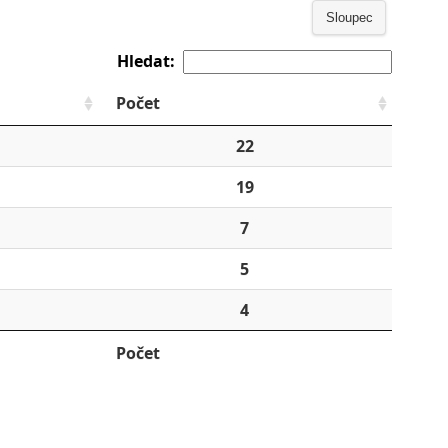
Sloupec
Hledat:
Počet
22
19
7
5
4
Počet