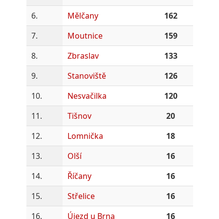
6.
Mělčany
162
7.
Moutnice
159
8.
Zbraslav
133
9.
Stanoviště
126
10.
Nesvačilka
120
11.
Tišnov
20
12.
Lomnička
18
13.
Olší
16
14.
Říčany
16
15.
Střelice
16
16.
Újezd u Brna
16