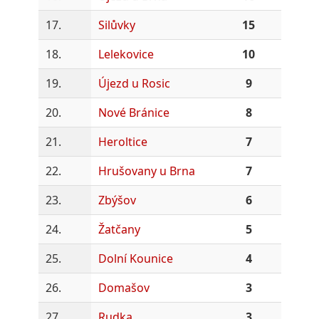
17.
Silůvky
15
18.
Lelekovice
10
19.
Újezd u Rosic
9
20.
Nové Bránice
8
21.
Heroltice
7
22.
Hrušovany u Brna
7
23.
Zbýšov
6
24.
Žatčany
5
25.
Dolní Kounice
4
26.
Domašov
3
27.
Rudka
3