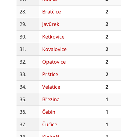
28.
Bratčice
2
29.
Javůrek
2
30.
Ketkovice
2
31.
Kovalovice
2
32.
Opatovice
2
33.
Prštice
2
34.
Velatice
2
35.
Březina
1
36.
Čebín
1
37.
Čučice
1
38.
Klokočí
1