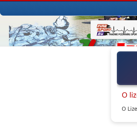
O li
O Liz