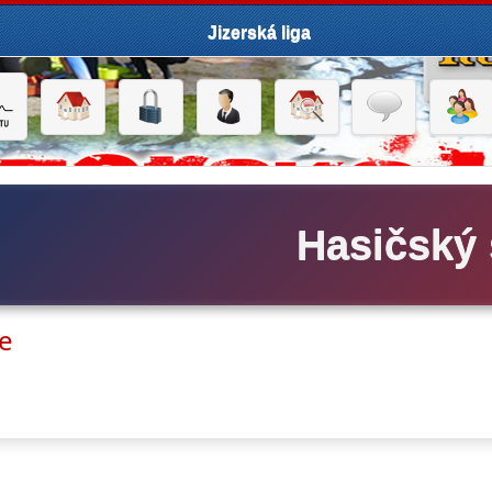
Jizerská liga
Hasičský 
ze
e