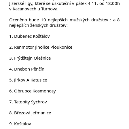
Jizerské ligy, které se uskuteční v pátek 4.11. od 18:00h 
v Kacanovech u Turnova.
Oceněno bude 10 nejlepších mužských družstev : a 8 
nejlepších ženských družstev:
1. Dubenec Košťálov
2. Renmotor Jinolice Ploukonice
3. Frýdštejn Olešnice
4. Dneboh Pěnčín
5. Jirkov A Katusice
6. Obrubce Kosmonosy
7. Tatobity Sychrov
8. Březová Jeřmanice
9. Košťálov