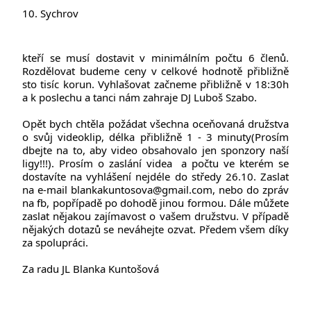
10. Sychrov
kteří se musí dostavit v minimálním počtu 6 členů. 
Rozdělovat budeme ceny v celkové hodnotě přibližně 
sto tisíc korun. Vyhlašovat začneme přibližně v 18:30h 
a k poslechu a tanci nám zahraje DJ Luboš Szabo.
Opět bych chtěla požádat všechna oceňovaná družstva 
o svůj videoklip, délka přibližně 1 - 3 minuty(Prosím 
dbejte na to, aby video obsahovalo jen sponzory naší 
ligy!!!). Prosím o zaslání videa 
 a počtu ve kterém se 
dostavíte na 
vyhlášení 
nejdéle do středy 26.10. Zaslat 
na e-mail blankakuntosova@gmail.com, nebo do zpráv 
na fb, popřípadě po dohodě jinou formou. Dále můžete 
zaslat nějakou zajímavost o vašem družstvu. V případě 
nějakých dotazů se neváhejte ozvat. Předem všem díky 
za spolupráci.
Za radu JL Blanka Kuntošová