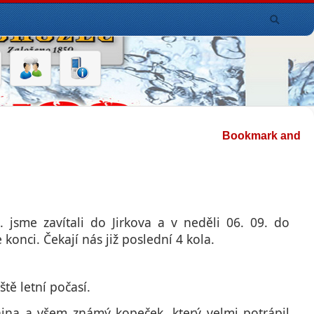
jsme zavítali do Jirkova a v neděli 06. 09. do
 konci. Čekají nás již poslední 4 kola.
ště letní počasí.
nina a všem známý kopeček, který velmi potrápil