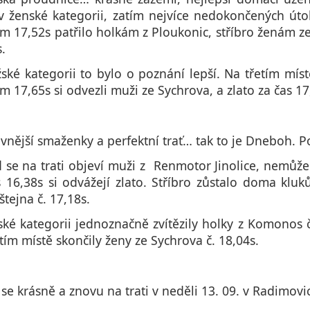
v ženské kategorii, zatím nejvíce nedokončených út
em 17,52s patřilo holkám z Ploukonic, stříbro ženám ze
.
ké kategorii to bylo o poznání lepší. Na třetím místě
m 17,65s si odvezli muži ze Sychrova, a zlato za čas 
vnější smaženky a perfektní trať… tak to je Dneboh. Pom
 se na trati objeví muži z Renmotor Jinolice, nemůže
s 16,38s si odvážejí zlato. Stříbro zůstalo doma klu
štejna č. 17,18s.
ké kategorii jednoznačně zvítězily holky z Komonos č.
tím místě skončily ženy ze Sychrova č. 18,04s.
se krásně a znovu na trati v neděli 13. 09. v Radimovi