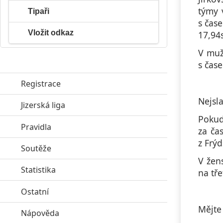
týmy 
Tipaři
s čas
Vložit odkaz
17,94s
V mužs
s čase
Registrace
Nejsla
Jizerská liga
click to expand contents
Pokud
Pravidla
click to expand contents
za ča
z Frýd
Soutěže
click to expand contents
V žens
Statistika
click to expand contents
na tře
Ostatní
click to expand contents
Mějte 
Nápověda
click to expand contents