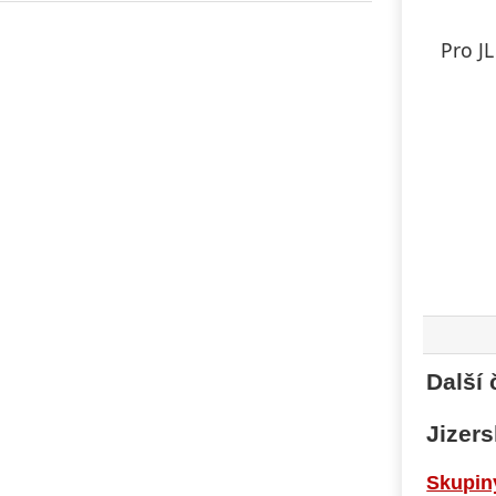
Pro J
Další 
Jizers
Skupin