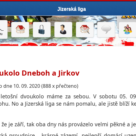
Jizerská liga
ukolo Dneboh a Jirkov
 dne 10. 09. 2020 (888 x přečteno)
 letošní dvoukolo máme za sebou. V sobotu 05. 09. 
u. No a Jizerská liga se nám pomalu, ale jistě blíží ke
 že je září, tak oba dny nás provázelo velmi pěkné a je
vská proudnice… krásné zázemí, nejlepší domácí uze