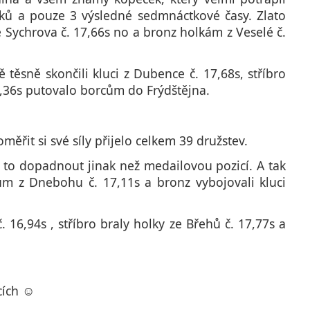
oků a pouze 3 výsledné sedmnáctkové časy. Zlato
 Sychrova č. 17,66s no a bronz holkám z Veselé č.
 těsně skončili kluci z Dubence č. 17,68s, stříbro
17,36s putovalo borcům do Frýdštějna.
ěřit si své síly přijelo celkem 39 družstev.
 to dopadnout jinak než medailovou pozicí. A tak
kům z Dnebohu č. 17,11s a bronz vybojovali kluci
 16,94s , stříbro braly holky ze Břehů č. 17,77s a
cích ☺