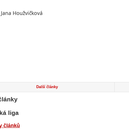
L Jana Houžvičková
Další články
články
ká liga
y článků