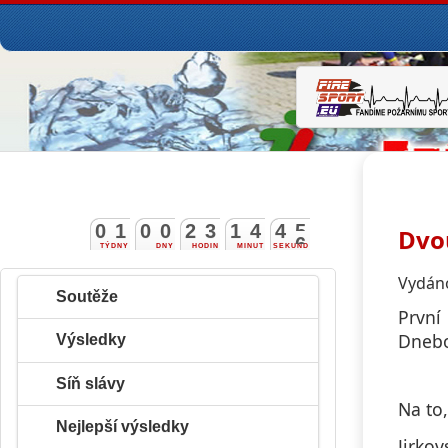
0
1
0
0
2
3
1
4
4
5
Dvo
TÝDNY
DNY
HODIN
MINUT
SEKUND
6
Vydáno
Soutěže
První
Dneboh
Výsledky
Síň slávy
Na to,
Nejlepší výsledky
Jirko