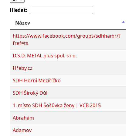
Hledat:
Název
https://www.facebook.com/groups/sdhhamr/?
fref=ts
D.S.D. METAL plus spol. s r.o.
Hřeby.cz
SDH Horní Meziříčko
SDH Široký Důl
1. místo SDH Šošůvka ženy | VCB 2015
Abrahám
Adamov