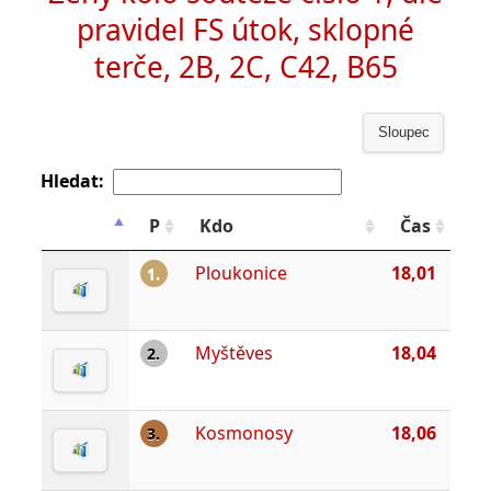
pravidel FS útok, sklopné
terče, 2B, 2C, C42, B65
Sloupec
Hledat:
P
Kdo
Čas
Ploukonice
18,01
1.
Myštěves
18,04
2.
Kosmonosy
18,06
3.