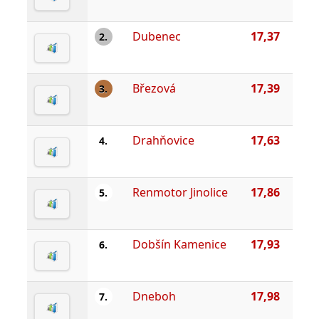
Dubenec
17,37
2.
Březová
17,39
3.
Drahňovice
17,63
4.
Renmotor Jinolice
17,86
5.
Dobšín Kamenice
17,93
6.
Dneboh
17,98
7.