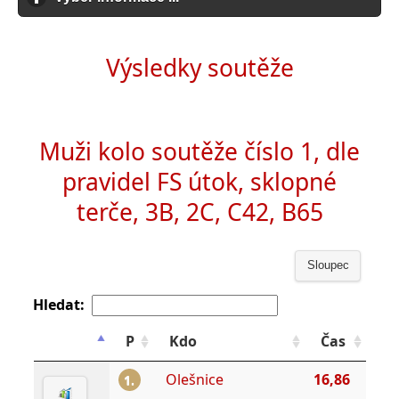
Výsledky soutěže
Muži kolo soutěže číslo 1, dle
pravidel FS útok, sklopné
terče, 3B, 2C, C42, B65
Sloupec
Hledat:
P
Kdo
Čas
Olešnice
16,86
1.