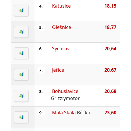
Katusice
18,15
4.
Olešnice
18,77
5.
Sychrov
20,64
6.
Jeřice
20,67
7.
Bohuslavice
20,68
8.
Grizzlymotor
Malá Skála
Béčko
23,60
9.