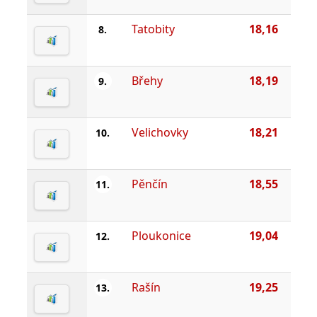
Tatobity
18,16
8.
Břehy
18,19
9.
Velichovky
18,21
10.
Pěnčín
18,55
11.
Ploukonice
19,04
12.
Rašín
19,25
13.