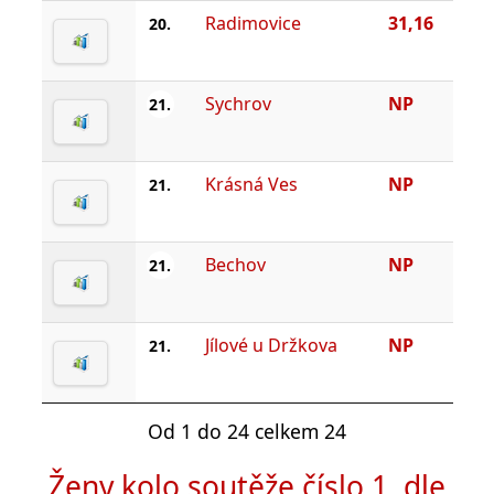
Radimovice
31,16
20.
Sychrov
NP
21.
Krásná Ves
NP
21.
Bechov
NP
21.
Jílové u Držkova
NP
21.
Od 1 do 24 celkem 24
Ženy kolo soutěže číslo 1, dle